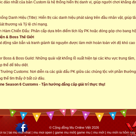
c đáo nhất của bản Custom là hệ thống hiển thị danh vị, giúp người chơi khẳng đị
hống Danh Hiệu (Title): Hiển thị các danh hiệu phát sáng trên đầu nhân vật, giúp 
Sát thương và Tỷ lệ chí mạng.
 Hàm Chiến Đấu: Phân cấp dựa trên điểm tích lũy PK hoặc đóng góp cho bang hộ
iện & Boss Thế Giới
t động săn bắn và tranh giành tài nguyên được làm mới hoàn toàn với độ khó ca
r Boss & Boss Guild: Những quái vật khổng lồ xuất hiện tại các khu vực trung tâm
p thể để tiêu diệt.
Trường Customs: Nơi diễn ra các giải đấu PK giữa các chủng tộc với phần thưởng
g thể tìm thấy ở bất cứ đâu.
ne Season 6 Customs - Tận hưởng đẳng cấp giải trí thực thụ!
© Cộng đồng Mu Online Việt 2026
i ra | tai mu moi nhat | mu moi open | game mu mới| game mu | mu mới | mu mới ra hôm nay 