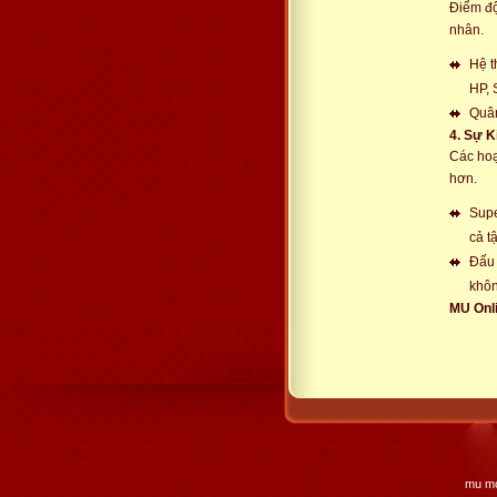
Điểm độ
nhân.
Hệ t
HP, 
Quân
4. Sự K
Các hoạ
hơn.
Supe
cả tậ
Đấu 
khôn
MU Onli
mu mo