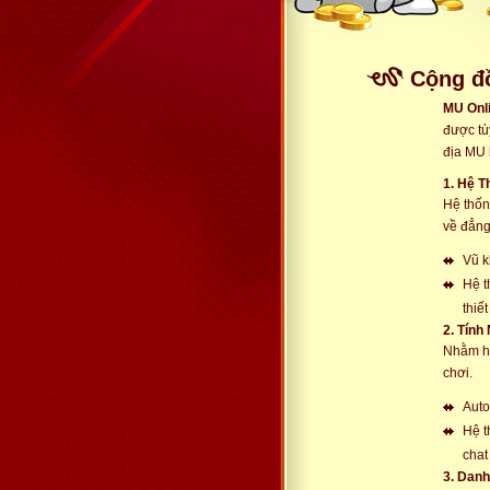
Cộng đ
MU Onl
được tù
địa MU 
1. Hệ 
Hệ thốn
về đẳng
Vũ k
Hệ t
thiế
2. Tính
Nhằm hỗ
chơi.
Auto
Hệ t
chat
3. Dan