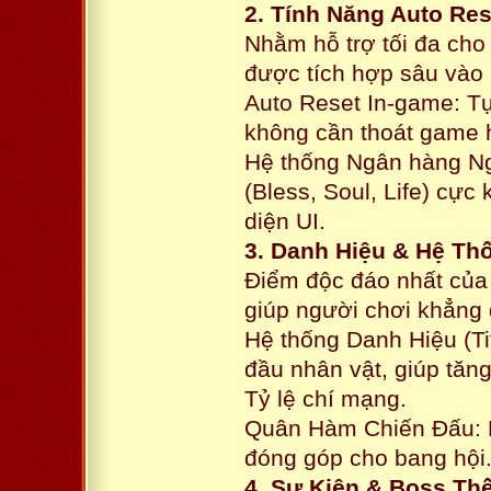
2. Tính Năng Auto Res
Nhằm hỗ trợ tối đa cho
được tích hợp sâu vào h
Auto Reset In-game: T
không cần thoát game h
Hệ thống Ngân hàng Ngọ
(Bless, Soul, Life) cực 
diện UI.
3. Danh Hiệu & Hệ T
Điểm độc đáo nhất của 
giúp người chơi khẳng 
Hệ thống Danh Hiệu (Tit
đầu nhân vật, giúp tăn
Tỷ lệ chí mạng.
Quân Hàm Chiến Đấu: P
đóng góp cho bang hội
4. Sự Kiện & Boss Thế