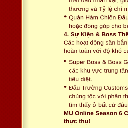
trên đầu nhân vật, gi
thương và Tỷ lệ chí 
Quân Hàm Chiến Đấu:
hoặc đóng góp cho ba
4. Sự Kiện & Boss Thế
Các hoạt động săn bắn 
hoàn toàn với độ khó 
Super Boss & Boss Gui
các khu vực trung tâ
tiêu diệt.
Đấu Trường Customs: 
chủng tộc với phần t
tìm thấy ở bất cứ đâu
MU Online Season 6 C
thực thụ!