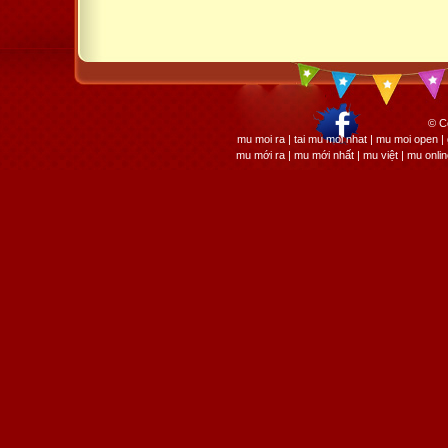
© C
mu moi ra | tai mu moi nhat | mu moi open
mu mới ra | mu mới nhất | mu việt | mu onli