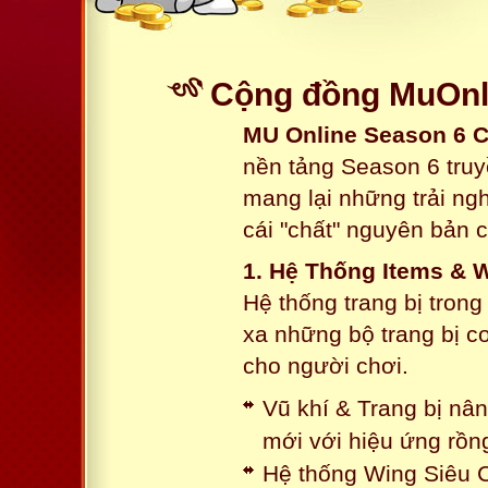
Cộng đồng MuOnli
MU Online Season 6 
nền tảng Season 6 truy
mang lại những trải n
cái "chất" nguyên bản 
1. Hệ Thống Items & 
Hệ thống trang bị tron
xa những bộ trang bị c
cho người chơi.
Vũ khí & Trang bị nâ
mới với hiệu ứng rồn
Hệ thống Wing Siêu C